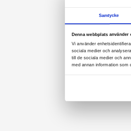
Samtycke
Process
Denna webbplats använder 
Vi använder enhetsidentifierar
S
å
g
å
r
e
t
t
u
p
p
d
r
a
g
t
i
l
l
sociala medier och analysera 
01
02
till de sociala medier och a
Kontakt & behovsanalys
Planerin
med annan information som du 
Vi går igenom fastighet, ytor och mål för 
Du får en ty
att rekommendera rätt upplägg.
metod och t