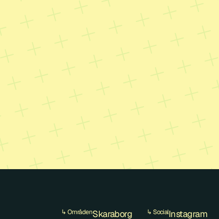
n
p
a
s
s
a
d
↳ Områden
↳ Social
Skaraborg
Instagram