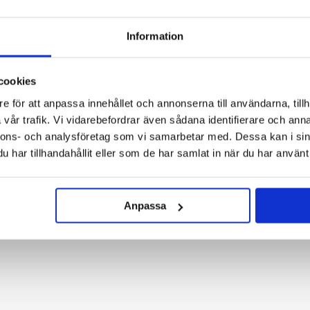
Information
cookies
e för att anpassa innehållet och annonserna till användarna, tillh
i
Ö
r
e
b
r
o
vår trafik. Vi vidarebefordrar även sådana identifierare och anna
03
nnons- och analysföretag som vi samarbetar med. Dessa kan i sin
g och offert
Utförande med drön
har tillhandahållit eller som de har samlat in när du har använt 
dlig offert med omfattning, 
Arbetet utförs säkert och effe
idsplan.
anpassad metod för yta och m
Anpassa