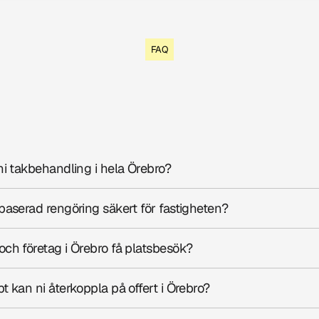
FAQ
n
l
i
g
a
f
r
å
g
o
r
o
m
v
å
r
a
t
j
ä
n
e
b
r
o
ni takbehandling i hela Örebro?
baserad rengöring säkert för fastigheten?
ch företag i Örebro få platsbesök?
t kan ni återkoppla på offert i Örebro?