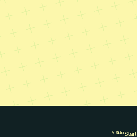
n
b
e
h
a
n
d
l
i
n
g
i
d
a
g
r
k
a
s
f
r
ä
m
s
t
a
v
:
o
r
l
e
k
o
c
h
s
k
i
c
k
s
t
o
c
h
b
e
h
a
n
d
l
i
n
g
s
b
e
h
o
v
n
s
u
t
f
o
r
m
n
i
n
g
o
c
h
t
i
l
l
g
ä
n
g
l
i
g
h
e
t
g
a
v
u
p
p
d
r
a
g
e
t
(
e
n
g
å
n
g
s
i
n
s
a
t
s
e
l
l
e
r
å
t
e
r
k
o
m
m
a
n
d
e
)
a
o
s
s
f
ö
r
e
n
k
o
s
t
n
a
d
s
f
r
i
b
e
d
ö
m
n
i
n
g
o
c
h
o
f
f
e
r
t
a
tnadsfri offert
a
s
t
i
g
h
e
t
i
Ö
r
e
b
r
o
.
↳ Sidor
Start