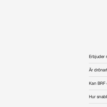
V
a
i
Ö
r
Erbjuder 
Är drönar
Kan BRF o
Hur snabb