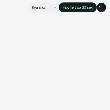
Select Language
Få offert på 30 sek
Svenska
Kontakta Svevr Örebro
R
i
c
k
a
r
d
M
o
l
i
n
T
e
l
e
f
o
n
:
0
1
9
2
5
3
0
1
3
E
p
o
s
t
:
o
r
e
b
r
o
@
s
v
e
v
r
.
s
e