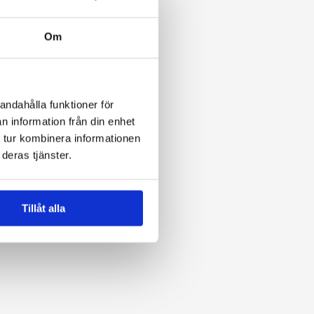
Om
andahålla funktioner för
n information från din enhet
04
 tur kombinera informationen
are
Uppföljning
deras tjänster.
ktivt med 
Vi säkerställer resultat och återkopplar 
aterial.
Tillåt alla