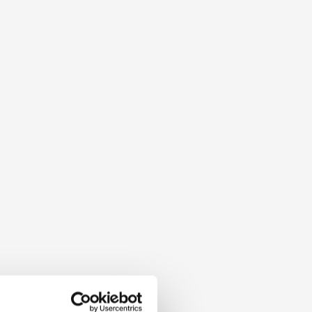
v
å
r
a
t
j
ä
n
s
t
e
r
i
Ö
r
e
b
r
o
?
a
k
,
f
a
s
a
d
o
c
h
s
o
l
c
e
l
l
e
r
s
k
o
n
s
a
m
t
h
k
o
s
t
n
a
d
s
e
f
f
e
k
t
i
v
f
a
s
t
i
g
h
e
t
s
v
å
r
d
m
e
d
s
t
ö
r
r
e
e
l
l
e
r
s
v
å
r
å
t
k
o
m
l
i
g
a
y
t
o
r
d
h
ö
g
a
k
r
a
v
p
å
s
ä
k
e
r
h
e
t
o
c
h
d
r
i
f
t