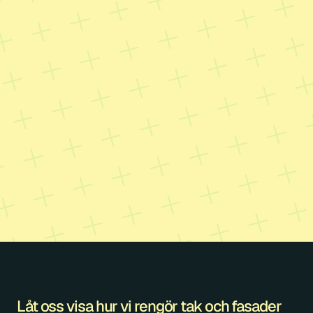
B
o
k
a
d
i
P
r
i
s
e
t
p
å
v
e
Y
t
o
r
n
a
s
s
t
T
y
p
a
v
t
j
ä
n
F
a
s
t
i
g
h
e
t
e
O
m
f
a
t
t
n
i
n
K
o
n
t
a
k
t
Begär kos
f
ö
r
d
i
n
f
Låt oss visa hur vi rengör tak och fasader 